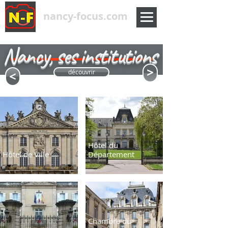
nancy-focus.com
Nancy, ses institutions
<
<
découvrir
Hôtel du
Hôtel de Ville
Département
Chambre du