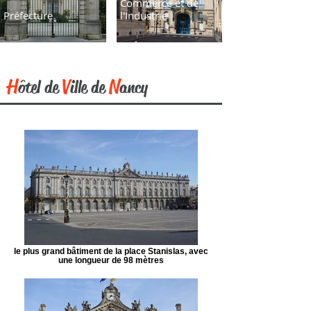
Commerce et de
Préfecture
l'Industrie
H
V
N
ôtel de
ille de
ancy
le plus grand bâtiment de la place Stanislas, avec
une longueur de 98 mètres