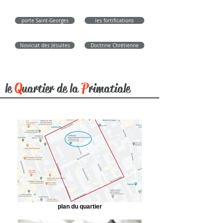
porte Saint-Georges
les fortifications
Noviciat des Jésuites
Doctrine Chrétienne
Q
P
le
uartier de la
rimatiale
plan du quartier