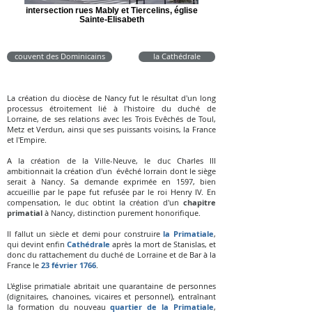
intersection rues Mably et Tiercelins, église
Sainte-Elisabeth
couvent des Dominicains
la Cathédrale
La création du diocèse de Nancy fut le résultat d'un long
processus étroitement lié à l'histoire du duché de
Lorraine, de ses relations avec les Trois Evêchés de Toul,
Metz et Verdun, ainsi que ses puissants voisins, la France
et l'Empire.
A la création de la Ville-Neuve, le duc Charles III
ambitionnait la création d'un évêché lorrain dont le siège
serait à Nancy. Sa demande exprimée en 1597, bien
accueillie par le pape fut refusée par le roi Henry IV. En
compensation, le duc obtint la création d'un
chapitre
primatial
à Nancy, distinction purement honorifique.
Il fallut un siècle et demi pour construire
la Primatiale
,
qui devint enfin
Cathédrale
après la mort de Stanislas, et
donc du rattachement du duché de Lorraine et de Bar à la
France le
23 février 1766
.
L'église primatiale abritait une quarantaine de personnes
(dignitaires, chanoines, vicaires et personnel), entraînant
la formation du nouveau
quartier de la Primatiale
,