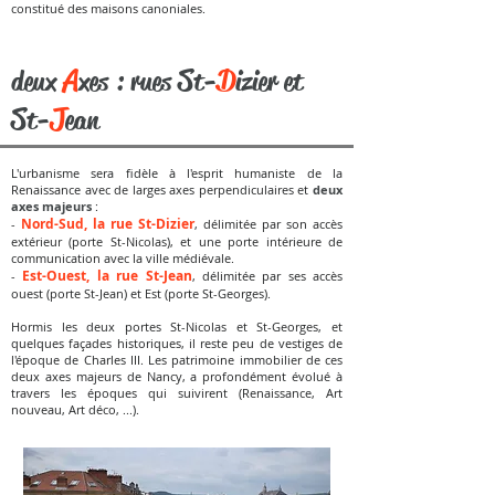
constitué des maisons canoniales.
A
S
D
deux
xes : rues
t-
izier et
S
J
t-
ean
L'urbanisme sera fidèle à l'esprit humaniste de la
Renaissance avec de larges axes perpendiculaires et
deux
axes majeurs
:
Nord-Sud, la rue St-Dizier
-
, délimitée par son accès
extérieur (porte St-Nicolas), et une porte intérieure de
communication avec la ville médiévale.
Est-Ouest, la rue St-Jean
-
, délimitée par ses accès
ouest (porte St-Jean) et Est (porte St-Georges).
Hormis les deux portes St-Nicolas et St-Georges, et
quelques façades historiques, il reste peu de vestiges de
l'époque de Charles III. Les patrimoine immobilier de ces
deux axes majeurs de Nancy, a profondément évolué à
travers les époques qui suivirent (Renaissance, Art
nouveau, Art déco, ...).