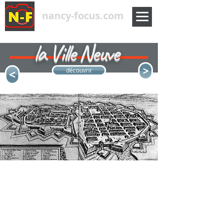
nancy-focus.com
la Ville Neuve
<
<
découvrir
Pour répondre au développement démesuré des
duc Charles III
faubourgs de la ville médiévale, Le
décide en 1590
d'ouvrir les remparts coté sud, pour un
projet d'agrandissement majeur de Nancy. La réalisation
de cette Ville-Neuve, aux rues obéissant à un tracé
Renaissance
orthogonal, typique de la
et répondant
aux nouvelles exigences de sécurité et de salubrité,