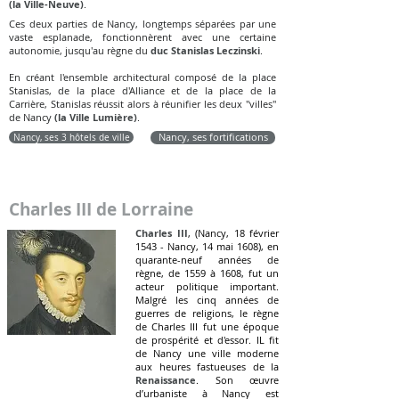
(la Ville-Neuve)
.
Ces deux parties de Nancy, longtemps séparées par une
vaste esplanade, fonctionnèrent avec une certaine
autonomie, jusqu'au règne du
duc Stanislas Leczinski
.
En créant l'ensemble architectural composé de la place
Stanislas, de la place d'Alliance et de la place de la
Carrière, Stanislas réussit alors à réunifier les deux "villes"
de Nancy
(la Ville Lumière)
.
Nancy, ses 3 hôtels de ville
Nancy, ses fortifications
Charles III de Lorraine
Charles III
, (Nancy, 18 février
1543 - Nancy, 14 mai 1608), en
quarante-neuf années de
règne, de 1559 à 1608, fut un
acteur politique important.
Malgré les cinq années de
guerres de religions, le règne
de Charles III fut une époque
de prospérité et d'essor. IL fit
de Nancy une ville moderne
aux heures fastueuses de la
Renaissance
. Son œuvre
d’urbaniste à Nancy est