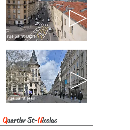
rue Saint-Dizier
rue Saint-Jean
Q
S
N
uartier
t-
icolas