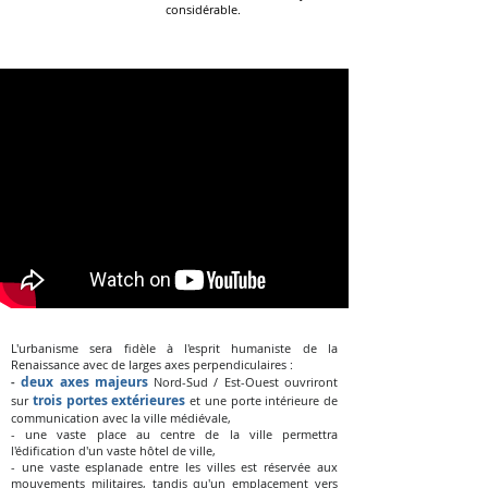
considérable.
L'urbanisme sera fidèle à l'esprit humaniste de la
Renaissance avec de larges axes perpendiculaires :
deux axes majeurs
-
Nord-Sud / Est-Ouest ouvriront
trois portes extérieures
sur
et une porte intérieure de
communication avec la ville médiévale,
- une vaste place au centre de la ville permettra
l'édification d'un vaste hôtel de ville,
- une vaste esplanade entre les villes est réservée aux
mouvements militaires, tandis qu'un emplacement vers