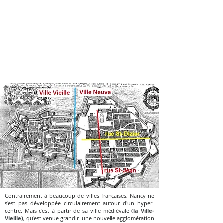
confiée à plusieurs ingénieurs italiens, dont le napolitain
Jean-Baptiste Stabili
,
prendra 30 ans
.
cité quadruple en superficie
La
et devient un modèle
dans l’Europe de l’époque. Dès l’origine, elle constitue un
centre commerçant très actif autour de la place de l’hôtel
de ville (à l'emplacement de l'actuel marché central).
Contrairement à beaucoup de villes françaises, Nancy ne
s'est pas développée circulairement autour d'un hyper-
centre. Mais c'est à partir de sa ville médiévale
(la Ville-
Vieille)
, qu'est venue grandir une nouvelle agglomération