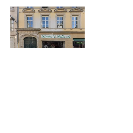
rue St-Nicolas n°9, l'un des intérieurs du XVIIème
siècle les mieux conservés de Nancy
rue St-Nicolas n°27