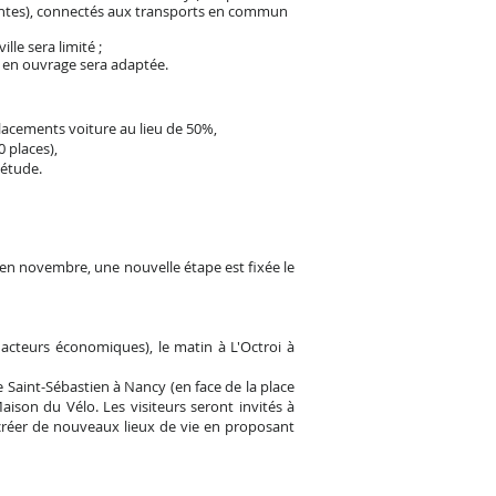
tantes), connectés aux transports en commun
lle sera limité ;
ngs en ouvrage sera adaptée.
placements voiture au lieu de 50%,
0 places)
,
l'étude
.
en novembre, une nouvelle étape est fixée le
, acteurs économiques), le matin à L'Octroi à
te Saint-Sébastien à Nancy (en face de la place
aison du Vélo. Les visiteurs seront invités à
 créer de nouveaux lieux de vie en proposant