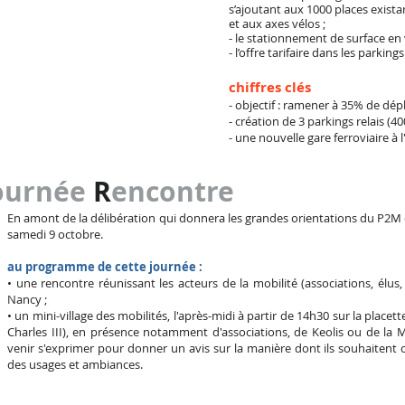
s’ajoutant aux 1000 places exis
et aux axes vélos ;
- le stationnement de surface en vi
- l’offre tarifaire dans les parki
chiffres clés
- objectif : ramener à 35% de dé
- création de 3 parkings relais (40
- une nouvelle gare ferroviaire à 
ournée
R
encontre
En amont de la délibération qui donnera les grandes orientations du P2M 
samedi 9 octobre.
au programme de cette journée :
• une rencontre réunissant les acteurs de la mobilité (associations, élus
Nancy ;
• un mini-village des mobilités, l'après-midi à partir de 14h30 sur la placet
Charles III), en présence notamment d'associations, de Keolis ou de la M
venir s'exprimer pour donner un avis sur la manière dont ils souhaitent
des usages et ambiances.