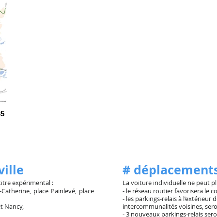
35
ville
# déplacements
 titre expérimental :
La voiture individuelle ne peut 
Catherine, place Painlevé, place
- le réseau routier favorisera le
- les parkings-relais à l’extérieur
et Nancy,
intercommunalités voisines, seron
- 3 nouveaux parkings-relais ser