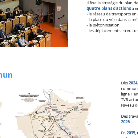
Il fixe la stratégie du plan 
quatre plans d'actions
à e
- le réseau de transports e
- la place du vélo dans la mé
- la piétonnisation,
- les déplacements en voitur
mun
Dès
2024
commun s’
ligne 1 e
TVR actue
Niveau de
Des trav
2026
.
En
2035
,