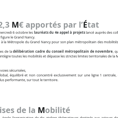
2,3
M
€ apportés par l’
É
tat
ercredi 6 octobre les
lauréats du 4e appel à projets
lancé auprès des colle
figure le Grand Nancy.
s à la Métropole du Grand Nancy pour son plan métropolitain des mobilités 
es de la
délibération cadre du conseil métropolitain de novembre
, q
ntègre toutes les mobilités et dépasse les strictes limites territoriales de la
 voies sécurisées,
bal, équilibré et non concentré exclusivement sur une ligne 1 centrale, 
us performante, sur tout le territoire.
ises de la
M
obilité
Après l'organisation de dix ateliers thématiques destinés aux acteurs de 