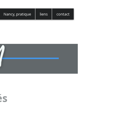
nancy-focus.co
Nancy, pratique
liens
contact
M
és
tain ont adopté une délibération qui jette
’échelle de la métropole et du bassin de
veloppement de toutes les mobilités, du
nnement.