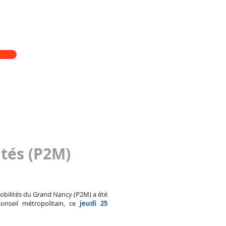
 sur un partage équitable de l’espace
ns.
Plan Métropolitain des
s dans le
ités (P2M)
obilités du Grand Nancy (P2M) a été
onseil métropolitain, ce
jeudi 25