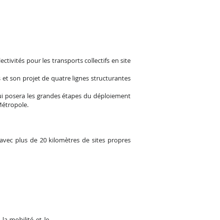
ctivités pour les transports collectifs en site
et son projet de quatre lignes structurantes
ui posera les grandes étapes du déploiement
 Métropole.
avec plus de 20 kilomètres de sites propres
la mobilité et le