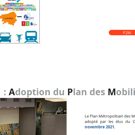
Une nouvelle donne qui sera également fondée
public entre les voitures, les cyclistes et les piéto
Tous ces sujets de réflexion seront examiné
Mobilités (P2M)
.
P2M
 :
A
doption du
P
lan des
M
obil
Le Plan Métropolitain des M
adopté par les élus du C
novembre 2021
.