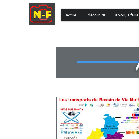
accueil
découvrir
à voir, à faire