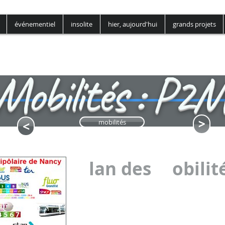
événementiel
insolite
hier, aujourd'hui
grands projets
Mobilités : P2
<
<
mobilités
P
lan des
M
obilit
Le
11 février 2021
, les élus du Conseil métropoli
les bases d’un nouveau réseau de transports à l
vie. Cette délibération propose un plan de dé
vélo à la piétonnisation en passant par le statio