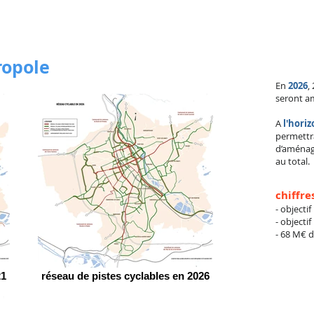
ropole
En
2026
,
seront a
A
l'horiz
permettr
d’aménag
au total.
chiffre
- objectif
-
objectif
- 68 M€ d
21
réseau de pistes cyclables en 2026