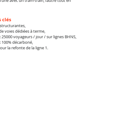
 l’une avec un tram-train, l’autre tout en
s clés
s structurantes,
de voies dédiées à terme,
f : 25000 voyageurs / jour / sur lignes BHNS,
: 100% décarboné,
our la refonte de la ligne 1.