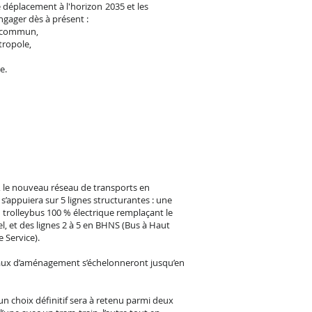
de déplacement à l'horizon 2035 et les
ngager dès à présent :
n commun,
tropole,
e.
, le nouveau réseau de transports en
appuiera sur 5 lignes structurantes : une
n trolleybus 100 % électrique remplaçant le
l, et des lignes 2 à 5 en BHNS (Bus à Haut
 Service).
aux d’aménagement s’échelonneront jusqu’en
 un choix définitif sera à retenu parmi deux