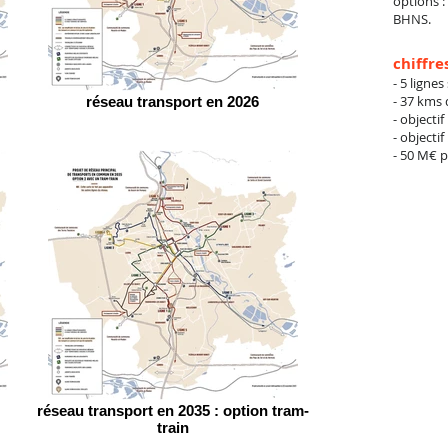
options :
BHNS.
chiffre
- 5 ligne
- 37 kms 
réseau transport en 2026
- objecti
-
objectif
- 50 M€ p
réseau transport en 2035 : option tram-
train