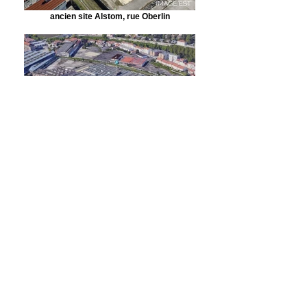
ancien site Alstom, rue Oberlin
ancien site Alstom, rue Oberlin
L’histoire de l’ancienne usine Alstom est intimement liée à
l’industrialisation de Nancy au lendemain de l’annexion
de l’Alsace-Moselle par l’Empire allemand en 1870.
1887
à Nancy, une des premières villes à bénéficier d’une
distribution d’énergie électrique, entre en service la
première centrale électrique sous l’impulsion de
l’architecte nancéen
Félicien César
et de l’ingénieur
électricien
Fabius Henrion
, constructeur de machines
électriques. Implantée en centre-ville.
La Station Centrale d’Electricité de Nancy
produit,