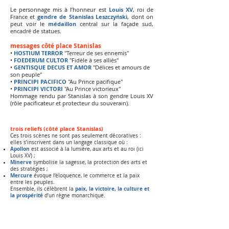
Le personnage mis à l’honneur est
Louis XV
, roi d
e
France et
gendre de Stanislas Leszczyński
, dont on
peut voir le
médaillon
central sur la façade sud,
encadré de statues.
messages côté place Stanislas
•
HOSTIUM TERROR
"Terreur de ses ennemis"
•
FOEDERUM CULTOR
"Fidèle à ses alliés"
•
GENTISQUE DECUS ET AMOR
"Délices et amours de
son peuple"
• ​
PRINCIPI PACIFICO
"Au Prince pacifique"
•
PRINCIPI VICTORI
"Au Prince victorieux"
Hommage rendu par Stanislas à son gendre Louis XV
(
rôle pacificateur et protecteur du souverain).
trois reliefs (côté place Stanislas)
Ces trois scènes ne sont pas seulement décoratives :
elles s’inscrivent dans un langage classique où :
Apollon
est associé à la lumière, aux arts et au roi (ici
Louis XV) ;
Minerve
symbolise la sagesse, la protection des arts et
des stratégies ;
Mercure
évoque l’éloquence, le commerce et la paix
entre les peuples.
paix, la victoire, la culture et
Ensemble, ils célèbrent la
la prospérité
d’un règne monarchique.
deux reliefs (côté place de la Carrière)
Relief avec trophées d’armes:
allégorie de la force et du succès militaire