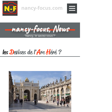
nancy-focus.com
nancy-focus, News
Nancy, le saviez-vous ?
D
A
H
les
evises de l'
rc
éré ?