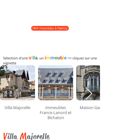
s’est exprimé dans tous les domaines.
Ce patrimoine, disséminé dans toute la ville, se dévoile
aux yeux des visiteurs attentifs. Voici quelques unes des
villas les plus représentatives
de ce courant artistique.
l'Art nouveau à Nancy
v
i
l
l
a
i
m
m
e
u
b
l
e
Sélection d'une
,
un
>
> cliquez sur une
vignette
Villa Majorelle
immeubles
Maison Gaudin
France-Lanord et
Bichaton
V
M
illa
ajorelle