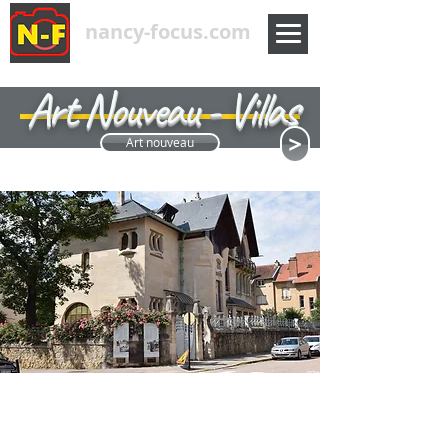
nancy-focus.com
Art Nouveau - Villas
<
Art nouveau
Puisant leur inspiration dans l’observation de la nature,
artistes de l’École de Nancy
les
ont réinventé le décor
de la ville et de la vie quotidienne. Architecture,
ferronnerie, verrerie, sculpture, céramique… leur génie