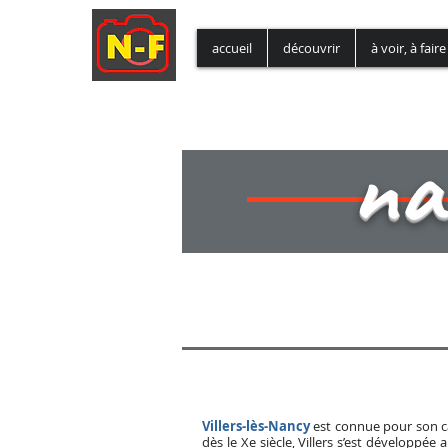
accueil
découvrir
à voir, à faire
na
# Villers-lès-Nancy,
Villers-lès-Nancy
est connue pour son c
dès le Xe siècle, Villers s’est développée 