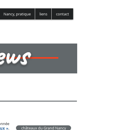
nancy-focus.co
Nancy, pratique
liens
contact
ews
ionnée
châteaux du Grand Nancy
aux »
,