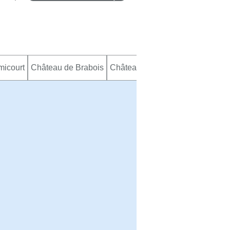
icourt
Château de Brabois
Château Saint Fiacre
Tour Greff