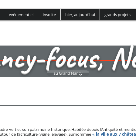
événementiel
insolite
hier, aujourd'hui
grands projets
ncy-focus, N
au Grand Nancy
 la ville aux sept châteaux
adre vert et son patrimoine historique.
Habitée depuis l’Antiquité et ment
autour de l’agriculture (vigne, élevage).
Surnommée
« la ville aux 7 châte