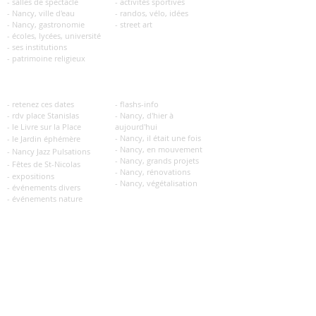
- salles de spectacle
- activités sportives
- Nancy, ville d'eau
- randos, vélo, idées
- Nancy, gastronomie
- street art
- écoles, lycées, université
- ses institutions
- patrimoine religieux
| événementiel
| hier, aujourd'hui
- retenez ces dates
- fla
shs-info
- rdv place Stanislas
- Nancy, d'hier à
- le Livre sur la Place
aujourd'hui
- Nancy, il était une fois
- le Jardin éphémère
- Nancy, en mouvement
- Nancy Jazz Pulsations
- Nancy, grands projets
- Fêtes de St-Nicolas
- Nancy, rénovations
-
exposi
tions
- Nancy, végétalisation
- événements divers
- événements nature
- événements sportifs
- Nancy, à la Une
| insolite
| Nancy pratique
- le saviez-vous ?
- plans, webcams, météo
- Nancy, secrets
- publications, guides, radios
- Nancy, vue depuis ...
- venir à Nancy
- Nancy, de toutes saisons
- Nancy, utile