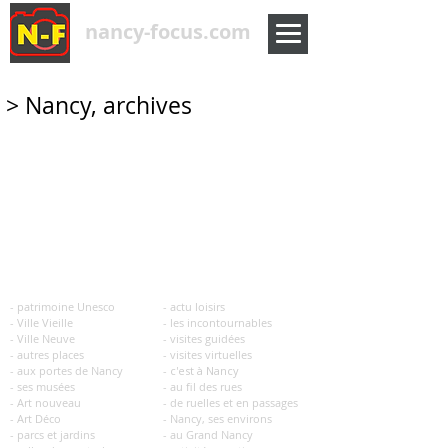
nancy-focus.com
> Nancy, archives
| découvrir
| à voir, à faire
- patrim
oine Unesco
- actu loisirs
- Ville Vieille
- les incontournables
- Ville Neuve
- visites guidées
- autres places
- visites
virtuelles
- aux portes de Nancy
- c'est à Nancy
- ses musées
- au fil des rues
- Art nouveau
- de ruelles et en passages
- Art Déco
- Nancy, ses environs
- parcs et jardins
- au Grand Nancy