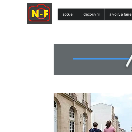
accueil
découvrir
à voir, à faire