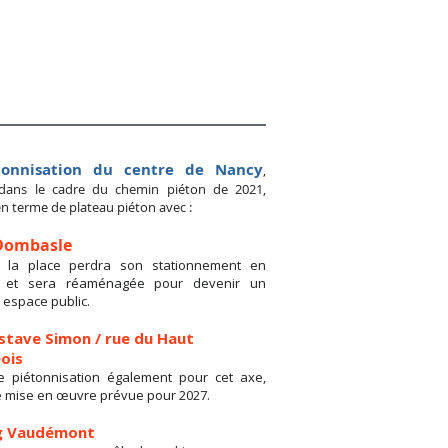
tonnisation du centre de Nancy
,
 dans le cadre du chemin piéton de 2021,
 en terme de plateau piéton avec :
Dombasle
 la place perdra son stationnement en
, et sera réaménagée pour devenir un
e espace public.
stave Simon / rue du Haut
ois
e piétonnisation également pour cet axe,
 mise en œuvre prévue pour 2027.
g Vaudémont