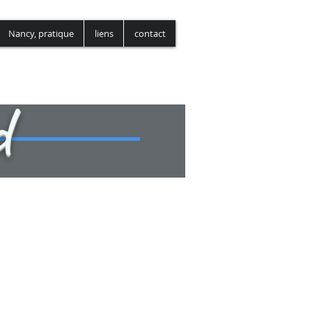
nancy-focus.co
Nancy, pratique
liens
contact
d
ités du Grand Nancy (P2M) a été adopté
 le
jeudi 25 novembre 2021
.
Parmi
la
place