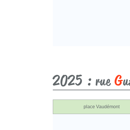
2025 :
G
rue
u
place Vaudémont