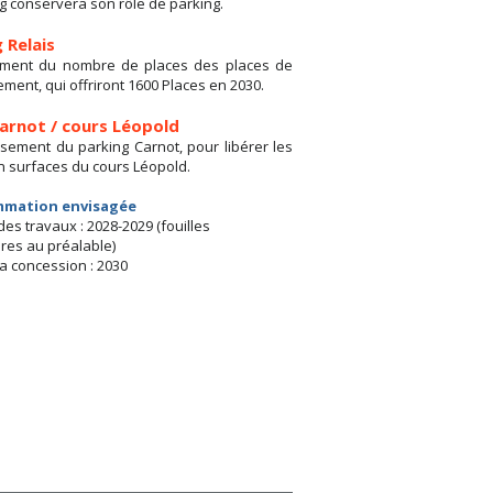
ng conservera son rôle de parking.
 Relais
ement du nombre de places des places de
ment, qui offriront 1600 Places en 2030.
Carnot / cours Léopold
sement du parking Carnot, pour libérer les
n surfaces du cours Léopold.
mmation envisagée
es travaux : 2028-2029 (fouilles
res au préalable)
la concession : 2030