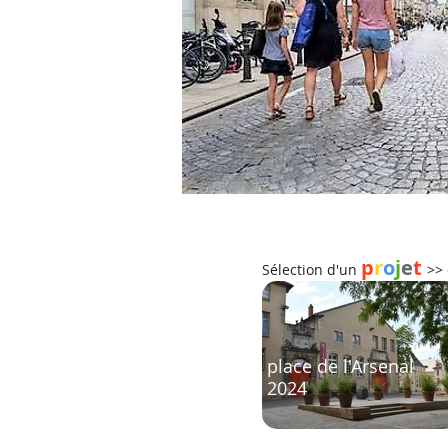
p
r
o
j
e
t
Sélection d'un
>> 
place de l'Arsenal
2024