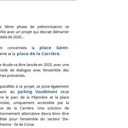
e 3ème phase de piétonnisation se
file avec un projet qui devrait démarrer
delà de 2026...
place Saint-
nt concernées la
vre
place de la Carrière.
et la
 étude va être lancée en 2025, avec une
riode de dialogue avec l’ensemble des
ties prenantes.
parallèle à ce projet, se pose également
avenir du
parking Vaudémont
situé
tre le parc de la Pépinière et la place
anislas, uniquement accessible par la
ace de la Carrière. Une solution de
ationnement alternative devra donc être
rêtée pour l'ensemble du secteur Ste-
herine - Ile de Corse.