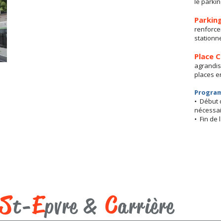
le parki
Parking
renforc
stationne
Place 
agrandis
places e
Progra
• Début d
nécessai
• Fin de 
S
E
C
t-
pvre &
arrière