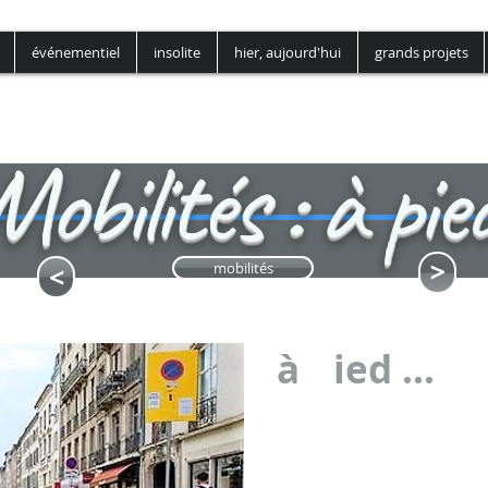
événementiel
insolite
hier, aujourd'hui
grands projets
Mobilités : à pie
<
<
mobilités
à
P
ied ...
!!
Le Plan Métropolitain des Mobil
par le Conseil métropolitain,