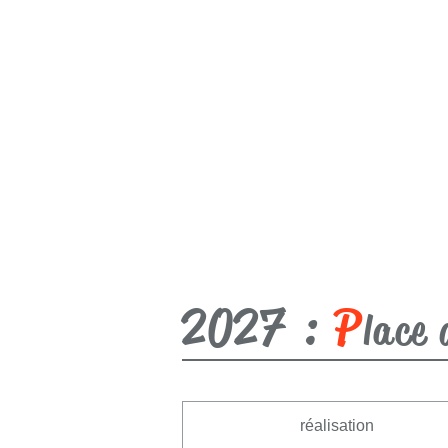
2027 :
P
lace 
réalisation