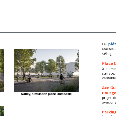
pié
La
réalisée
s'élargit
Place 
à terme
surface
véritabl
Axe Gu
Bourge
Nancy, simulation place Dombasle
projet d
avec une
Parkin