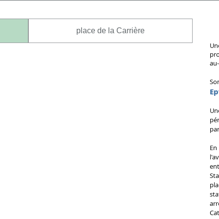
place de la Carrière
Un
pro
au-
So
Ep
Une
pé
par
En 
l'
en
St
pl
st
ar
Cat