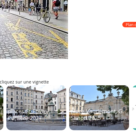
les
quatre axes d'actions
reten
du piéton en ville
.
Plan 
cliquez sur une vignette
places St-Epvre,
place Vaudémont, G.
Carrière 2027
Simon 2025