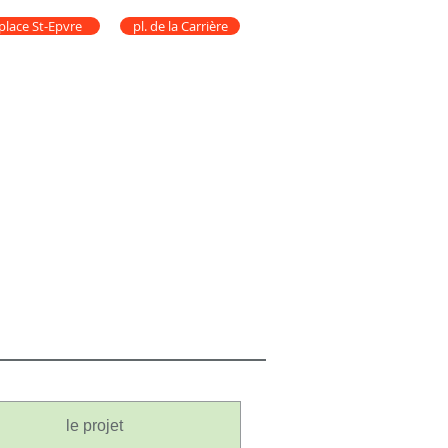
place St-Epvre
pl. de la Carrière
le projet