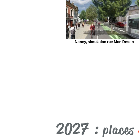
Nancy, simulation rue Mon Desert
2027 :
places