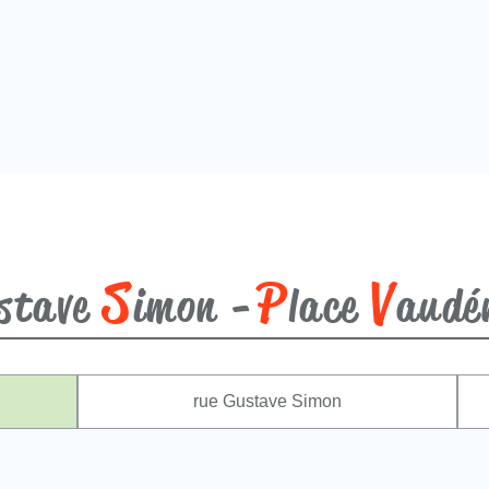
S
P
V
stave
imon -
lace
audé
rue Gustave Simon