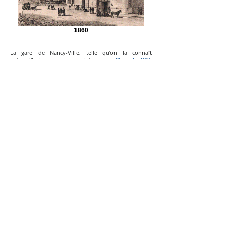
1860
La gare de Nancy-Ville, telle qu’on la connaît
aujourd’hui, trouve son origine au
milieu du XIXᵉ
siècle
, à une époque où la France développe
rapidement son réseau ferroviaire.
1850
Le chemin de fer arrive à Nancy grâce à la
ligne Paris–
Strasbourg
, construite par la
Compagnie du chemin
de fer de Paris à Strasbourg
, fondée en 1845. La
ville de Nancy ayant financé 500 000 francs pour être
sur la ligne Paris-Strasbourg,
l'ingénieur Charles-
Étienne Collignon
, membre du conseil municipal, fut
chargé d'en étudier le tracé Nancéen.
Une gare provisoire, simple baraquement en bois,
est alors construite.
La nouvelle gare,
anciennement dénommée gare de
"Nancy-Saint-
Jean"
, était modeste et située à proximité de
l’emplacement actuel.
Elle est implantée au sud-
ouest du centre historique, dans un secteur encore
peu urbanisé, pour faciliter l’arrivée des voies ferrées.
Elle a été conçue par
l'architecte Charles-François
Chatelain et l'ingénieur Jacquiné
, dont le projet est
choisi le 11 juillet 1853.