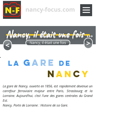
nancy-focus.com
Nancy, il était une fois ...
<
<
Nancy, il était une fois
G
are
la
de
N
C
aN
y
La gare de Nancy, ouverte en 1856, est rapidement devenue un
carrefour ferroviaire majeur entre Paris, Strasbourg et la
Lorraine. Aujourd’hui, c’est l’une des gares centrales du Grand
Est.
Nancy, Porte de Lorraine : Histoire de sa Gare.