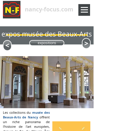
nancy-focus.com
expos musée des Beaux-Arts
<
<
expositions
Les collections du
musée des
Beaux-Arts de Nancy
offrent
un riche panorama de
l'histoire de l'art européen,