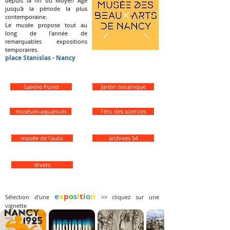
depuis la fin du Moyen Âge
jusqu'à la période la plus
contemporaine.
Le musée propose tout au
long de l'année de
remarquables expositions
temporaires.
place Stanislas - Nancy
Galerie Poirel
Jardin botanique
muséum-aquarium
Féru des sciences
musée de l'auto
archives 54
divers
e
x
p
o
s
i
t
i
o
n
Sélection d'une
>> cliquez sur une
vignette