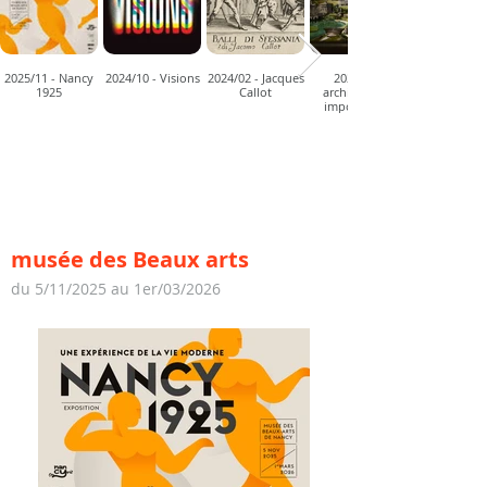
2025/11 - Nancy
2024/10 - Visions
2024/02 - Jacques
2023/11 -
1925
Callot
architectures
impossibles
# Nancy 1925, une
expérience de la vie moderne
musée des Beaux arts
d
u 5
/11/2025
au 1er/03/
2026