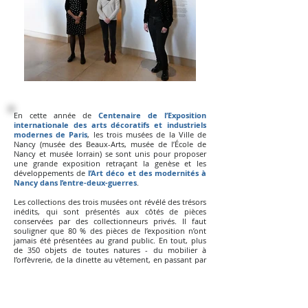
En cette année de
Centenaire de l’Exposition
internationale des arts décoratifs et industriels
modernes de Paris
, les trois musées de la Ville de
Nancy (musée des Beaux-Arts, musée de l’École de
Nancy et musée lorrain) se sont unis pour proposer
une grande exposition retraçant la genèse et les
développements de
l’Art déco et des modernités à
Nancy dans l’entre-deux-guerres
.
Les collections des trois musées ont révélé des trésors
inédits, qui sont présentés aux côtés de pièces
conservées par des collectionneurs privés. Il faut
souligner que 80 % des pièces de l’exposition n’ont
jamais été présentées au grand public. En tout, plus
de 350 objets de toutes natures - du mobilier à
l’orfèvrerie, de la dinette au vêtement, en passant par
les photos et films amateurs - répartis sur 500 m² ,
nous offrent une immersion visuelle et sensible dans
le Nancy de 1925 !
La Gazette
dossier presse